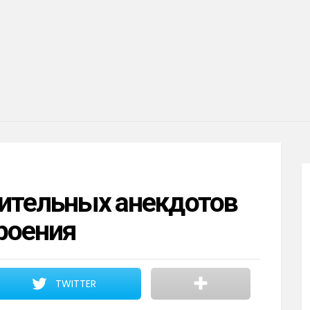
рительных анекдотов
роения
TWITTER