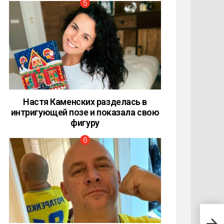
Настя Каменских разделась в
интригующей позе и показала свою
фигуру
Пота
наши