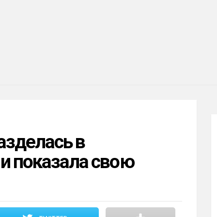
азделась в
и показала свою