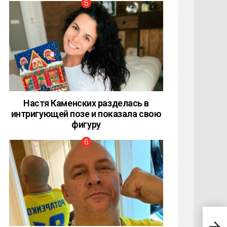
Настя Каменских разделась в
интригующей позе и показала свою
фигуру
47-л
одно