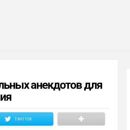
льных анекдотов для
ния
TWITTER