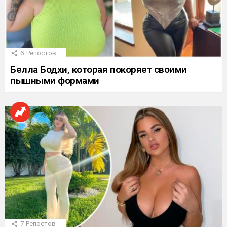
6
Репостов
Белла Бодхи, которая покоряет своими
пышными формами
7
Репостов