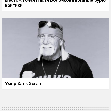
место»: голая Настя Волочкова вызвала бурю
критики
Умер Халк Хоган