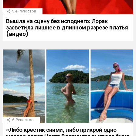
54
Репостов
Вышла на сцену без исподнего: Лорак
засветила лишнее в длинном разрезе платья
(видео)
6
Репостов
«Либо крестик сними, либо прикрой одно