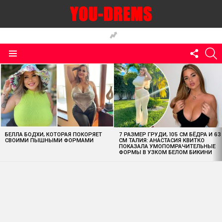
FOLLO
S
US
Menu
MOST
VIEWED
STORIES
БЕЛЛА БОДХИ, КОТОРАЯ ПОКОРЯЕТ
7 РАЗМЕР ГРУДИ, 105 СМ БЁДРА И 63
СВОИМИ ПЫШНЫМИ ФОРМАМИ
СМ ТАЛИЯ: АНАСТАСИЯ КВИТКО
ПОКАЗАЛА УМОПОМРАЧИТЕЛЬНЫЕ
ФОРМЫ В УЗКОМ БЕЛОМ БИКИНИ