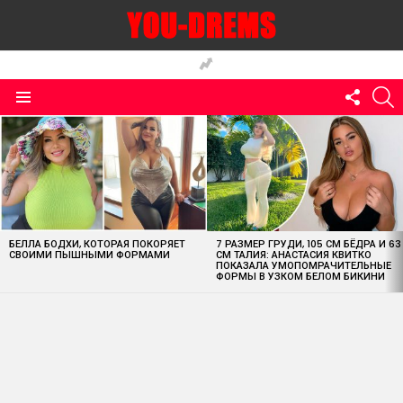
FOLLO
S
US
Menu
MOST
VIEWED
STORIES
БЕЛЛА БОДХИ, КОТОРАЯ ПОКОРЯЕТ
7 РАЗМЕР ГРУДИ, 105 СМ БЁДРА И 63
СВОИМИ ПЫШНЫМИ ФОРМАМИ
СМ ТАЛИЯ: АНАСТАСИЯ КВИТКО
ПОКАЗАЛА УМОПОМРАЧИТЕЛЬНЫЕ
ФОРМЫ В УЗКОМ БЕЛОМ БИКИНИ