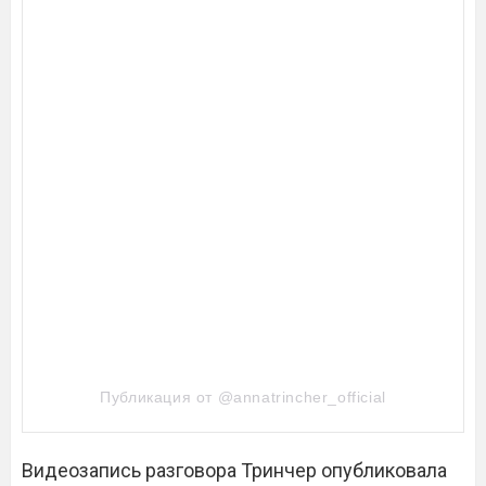
Публикация от @annatrincher_official
Видеозапись разговора Тринчер опубликовала