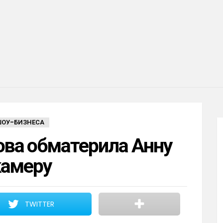
ШОУ-БИЗНЕСА
ова обматерила Анну
камеру
TWITTER