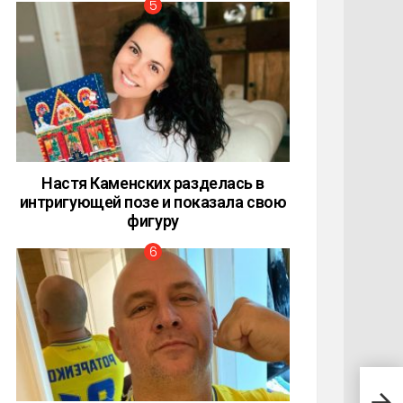
Настя Каменских разделась в
интригующей позе и показала свою
фигуру
Сме
Санк