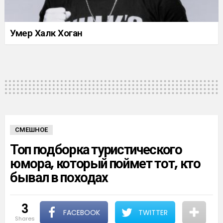
Умер Халк Хоган
СМЕШНОЕ
Топ подборка туристического
юмора, который поймет тот, кто
бывал в походах
3
FACEBOOK
TWITTER
shares