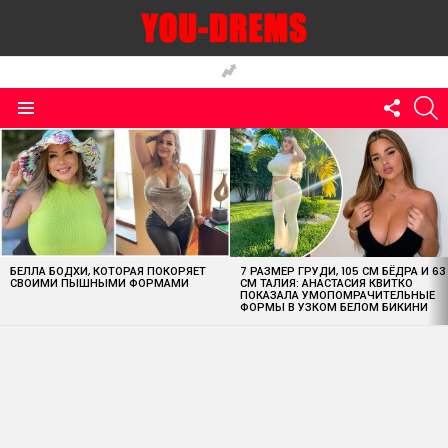
FOLLO
S
US
Menu
MOST
VIEWED
STORIES
БЕЛЛА БОДХИ, КОТОРАЯ ПОКОРЯЕТ
7 РАЗМЕР ГРУДИ, 105 СМ БЁДРА И 63
СВОИМИ ПЫШНЫМИ ФОРМАМИ
СМ ТАЛИЯ: АНАСТАСИЯ КВИТКО
ПОКАЗАЛА УМОПОМРАЧИТЕЛЬНЫЕ
ФОРМЫ В УЗКОМ БЕЛОМ БИКИНИ