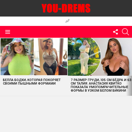
FOLLO
S
US
Menu
MOST
VIEWED
STORIES
БЕЛЛА БОДХИ, КОТОРАЯ ПОКОРЯЕТ
7 РАЗМЕР ГРУДИ, 105 СМ БЁДРА И 63
СВОИМИ ПЫШНЫМИ ФОРМАМИ
СМ ТАЛИЯ: АНАСТАСИЯ КВИТКО
ПОКАЗАЛА УМОПОМРАЧИТЕЛЬНЫЕ
ФОРМЫ В УЗКОМ БЕЛОМ БИКИНИ