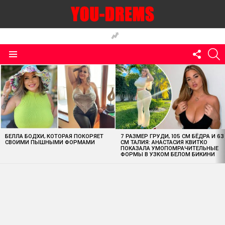
FOLLO
S
US
Menu
MOST
VIEWED
STORIES
БЕЛЛА БОДХИ, КОТОРАЯ ПОКОРЯЕТ
7 РАЗМЕР ГРУДИ, 105 СМ БЁДРА И 63
СВОИМИ ПЫШНЫМИ ФОРМАМИ
СМ ТАЛИЯ: АНАСТАСИЯ КВИТКО
ПОКАЗАЛА УМОПОМРАЧИТЕЛЬНЫЕ
ФОРМЫ В УЗКОМ БЕЛОМ БИКИНИ