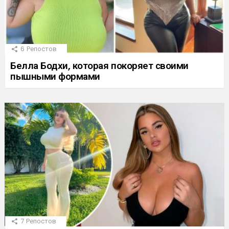
6
Репостов
Белла Бодхи, которая покоряет своими
пышными формами
7
Репостов