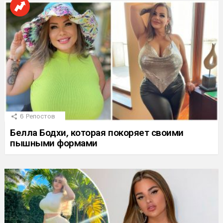
6
Репостов
Белла Бодхи, которая покоряет своими
пышными формами