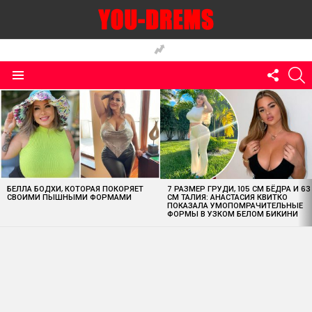
FOLLO
S
US
Menu
MOST
VIEWED
STORIES
БЕЛЛА БОДХИ, КОТОРАЯ ПОКОРЯЕТ
7 РАЗМЕР ГРУДИ, 105 СМ БЁДРА И 63
СВОИМИ ПЫШНЫМИ ФОРМАМИ
СМ ТАЛИЯ: АНАСТАСИЯ КВИТКО
ПОКАЗАЛА УМОПОМРАЧИТЕЛЬНЫЕ
ФОРМЫ В УЗКОМ БЕЛОМ БИКИНИ