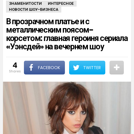
ЗНАМЕНИТОСТИ
ИНТЕРЕСНОЕ
НОВОСТИ ШОУ-БИЗНЕСА
В прозрачном платье и с
металлическим поясом-
корсетом: главная героиня сериала
«Уэнсдей» на вечернем шоу
4
FACEBOOK
TWITTER
shares