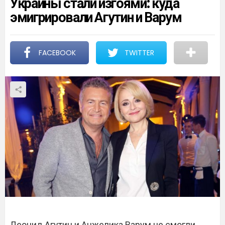
Украины стали изгоями: куда
эмигрировали Агутин и Варум
FACEBOOK
TWITTER
Леонид Агутин и Анжелика Варум не смогли