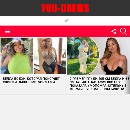
FOLLO
S
US
Menu
MOST
VIEWED
STORIES
БЕЛЛА БОДХИ, КОТОРАЯ ПОКОРЯЕТ
7 РАЗМЕР ГРУДИ, 105 СМ БЁДРА И 63
СВОИМИ ПЫШНЫМИ ФОРМАМИ
СМ ТАЛИЯ: АНАСТАСИЯ КВИТКО
ПОКАЗАЛА УМОПОМРАЧИТЕЛЬНЫЕ
ФОРМЫ В УЗКОМ БЕЛОМ БИКИНИ