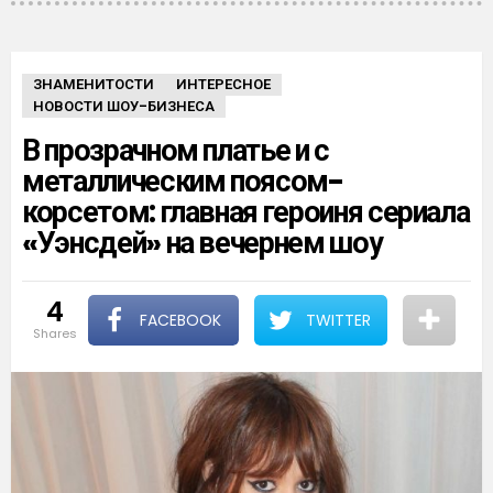
ЗНАМЕНИТОСТИ
ИНТЕРЕСНОЕ
НОВОСТИ ШОУ-БИЗНЕСА
В прозрачном платье и с
металлическим поясом-
корсетом: главная героиня сериала
«Уэнсдей» на вечернем шоу
4
FACEBOOK
TWITTER
shares