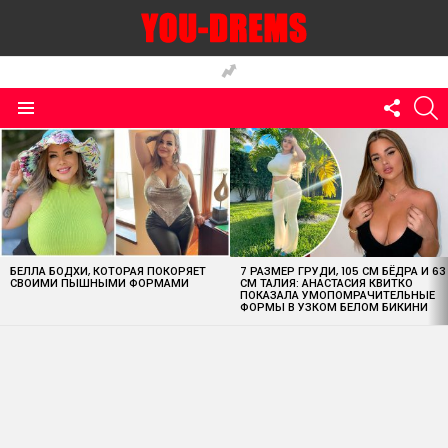
FOLLO
S
US
Menu
MOST
VIEWED
STORIES
БЕЛЛА БОДХИ, КОТОРАЯ ПОКОРЯЕТ
7 РАЗМЕР ГРУДИ, 105 СМ БЁДРА И 63
СВОИМИ ПЫШНЫМИ ФОРМАМИ
СМ ТАЛИЯ: АНАСТАСИЯ КВИТКО
ПОКАЗАЛА УМОПОМРАЧИТЕЛЬНЫЕ
ФОРМЫ В УЗКОМ БЕЛОМ БИКИНИ