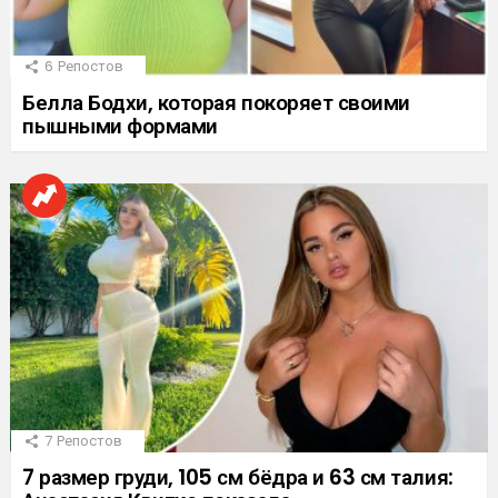
6
Репостов
Белла Бодхи, которая покоряет своими
пышными формами
7
Репостов
7 размер груди, 105 см бёдра и 63 см талия: