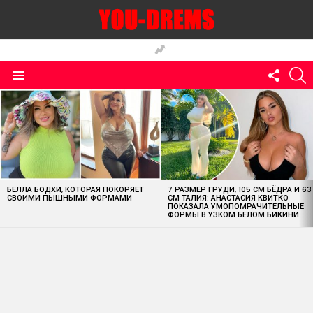
FOLLO
S
US
Menu
MOST
VIEWED
STORIES
БЕЛЛА БОДХИ, КОТОРАЯ ПОКОРЯЕТ
7 РАЗМЕР ГРУДИ, 105 СМ БЁДРА И 63
СВОИМИ ПЫШНЫМИ ФОРМАМИ
СМ ТАЛИЯ: АНАСТАСИЯ КВИТКО
ПОКАЗАЛА УМОПОМРАЧИТЕЛЬНЫЕ
ФОРМЫ В УЗКОМ БЕЛОМ БИКИНИ