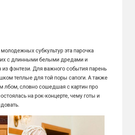
 молодежных субкультур эта парочка
них с длинными белыми дредами и
из фэнтези. Для важного события парень
ком теплые для той поры сапоги. А также
м лбом, словно сошедшая с картин про
стоялась на рок-концерте, чему готы и
идовать.