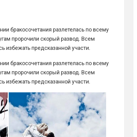
нии бракосочетания разлетелась по всему
угам пророчили скорый развод. Всем
ось избежать предсказанной участи.
нии бракосочетания разлетелась по всему
угам пророчили скорый развод. Всем
ось избежать предсказанной участи.