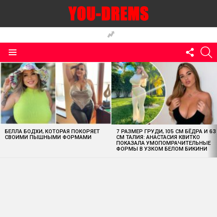
FOLLO
S
US
Menu
MOST
VIEWED
STORIES
БЕЛЛА БОДХИ, КОТОРАЯ ПОКОРЯЕТ
7 РАЗМЕР ГРУДИ, 105 СМ БЁДРА И 63
СВОИМИ ПЫШНЫМИ ФОРМАМИ
СМ ТАЛИЯ: АНАСТАСИЯ КВИТКО
ПОКАЗАЛА УМОПОМРАЧИТЕЛЬНЫЕ
ФОРМЫ В УЗКОМ БЕЛОМ БИКИНИ