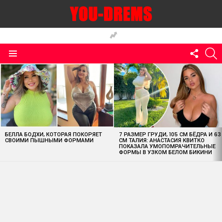
FOLLO
S
US
Menu
MOST
VIEWED
STORIES
БЕЛЛА БОДХИ, КОТОРАЯ ПОКОРЯЕТ
7 РАЗМЕР ГРУДИ, 105 СМ БЁДРА И 63
СВОИМИ ПЫШНЫМИ ФОРМАМИ
СМ ТАЛИЯ: АНАСТАСИЯ КВИТКО
ПОКАЗАЛА УМОПОМРАЧИТЕЛЬНЫЕ
ФОРМЫ В УЗКОМ БЕЛОМ БИКИНИ