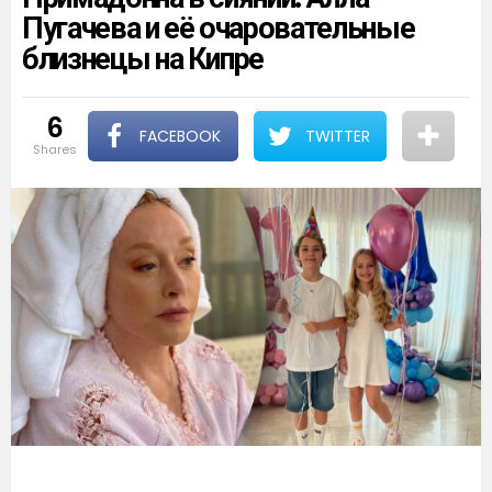
Пугачева и её очаровательные
близнецы на Кипре
6
FACEBOOK
TWITTER
shares