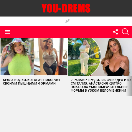
FOLLO
S
US
Menu
MOST
VIEWED
STORIES
БЕЛЛА БОДХИ, КОТОРАЯ ПОКОРЯЕТ
7 РАЗМЕР ГРУДИ, 105 СМ БЁДРА И 63
СВОИМИ ПЫШНЫМИ ФОРМАМИ
СМ ТАЛИЯ: АНАСТАСИЯ КВИТКО
ПОКАЗАЛА УМОПОМРАЧИТЕЛЬНЫЕ
ФОРМЫ В УЗКОМ БЕЛОМ БИКИНИ