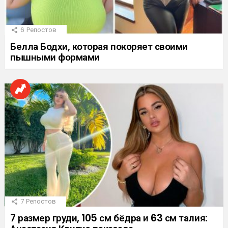
6
Репостов
Белла Бодхи, которая покоряет своими
пышными формами
7
Репостов
7 размер груди, 105 см бёдра и 63 см талия: