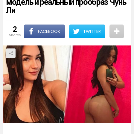
модель и реальный прообраз Чунь
Ли
2
FACEBOOK
TWITTER
shares