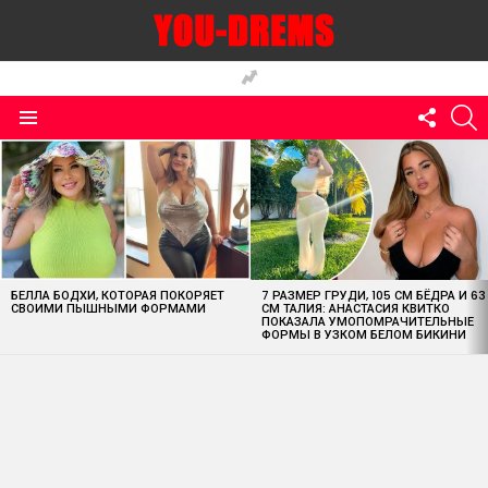
FOLLO
S
US
Menu
MOST
VIEWED
STORIES
БЕЛЛА БОДХИ, КОТОРАЯ ПОКОРЯЕТ
7 РАЗМЕР ГРУДИ, 105 СМ БЁДРА И 63
СВОИМИ ПЫШНЫМИ ФОРМАМИ
СМ ТАЛИЯ: АНАСТАСИЯ КВИТКО
ПОКАЗАЛА УМОПОМРАЧИТЕЛЬНЫЕ
ФОРМЫ В УЗКОМ БЕЛОМ БИКИНИ