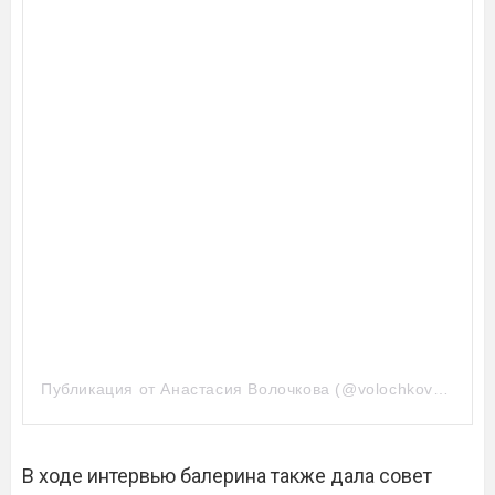
Публикация от Анастасия Волочкова (@volochkova_art)
В ходе интервью балерина также дала совет