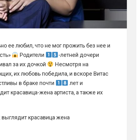
ьно ее любил, что не мог прожить без нее и
асть»
Родители
-летней дочери
ивал за их дочкой
Несмотря на
их, их любовь победила, и вскоре Витас
стливы в браке почти
лет и
ит красавица-жена артиста, а также их