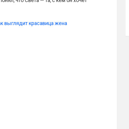
нял, что Света — та, с кем он хочет