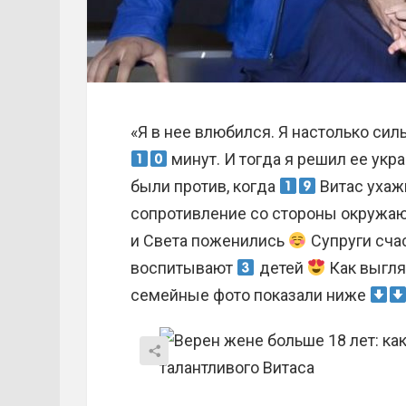
«Я в нее влюбился. Я настолько сил
минут. И тогда я решил ее укр
были против, когда
Витас ухаж
сопротивление со стороны окружающ
и Света поженились
Супруги сча
воспитывают
детей
Как выгляд
семейные фото показали ниже