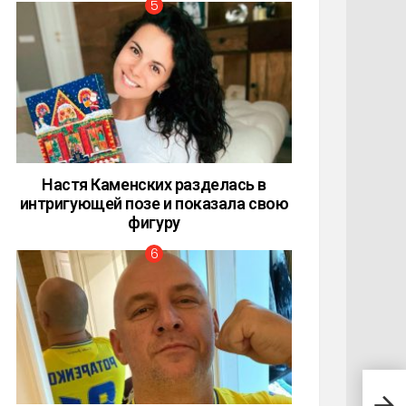
Настя Каменских разделась в
интригующей позе и показала свою
фигуру
Дочь
моги