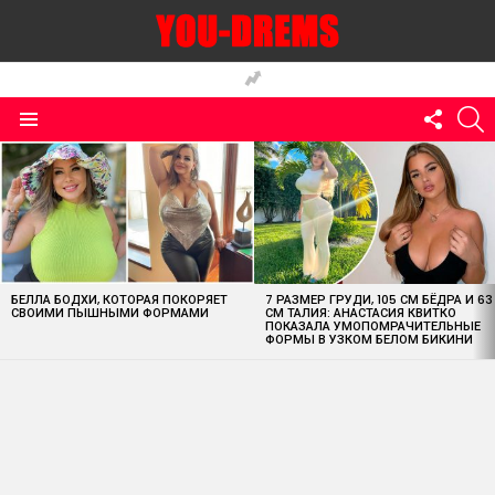
FOLLO
S
US
Menu
MOST
VIEWED
STORIES
БЕЛЛА БОДХИ, КОТОРАЯ ПОКОРЯЕТ
7 РАЗМЕР ГРУДИ, 105 СМ БЁДРА И 63
СВОИМИ ПЫШНЫМИ ФОРМАМИ
СМ ТАЛИЯ: АНАСТАСИЯ КВИТКО
ПОКАЗАЛА УМОПОМРАЧИТЕЛЬНЫЕ
ФОРМЫ В УЗКОМ БЕЛОМ БИКИНИ