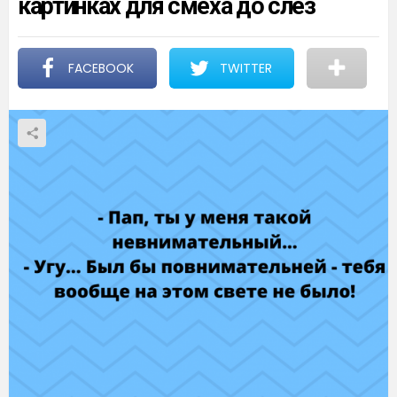
картинках для смеха до слез
FACEBOOK
TWITTER