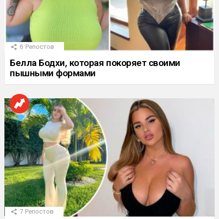
6
Репостов
Белла Бодхи, которая покоряет своими
пышными формами
7
Репостов