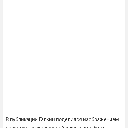
В публикации Галкин поделился изображением
празднично украшенной елки, а под фото