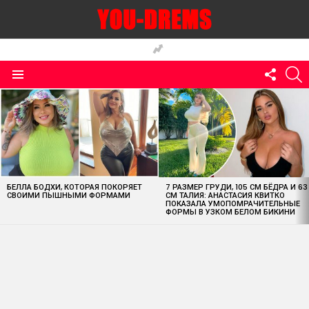
FOLLO
S
US
Menu
MOST
VIEWED
STORIES
БЕЛЛА БОДХИ, КОТОРАЯ ПОКОРЯЕТ
7 РАЗМЕР ГРУДИ, 105 СМ БЁДРА И 63
СВОИМИ ПЫШНЫМИ ФОРМАМИ
СМ ТАЛИЯ: АНАСТАСИЯ КВИТКО
ПОКАЗАЛА УМОПОМРАЧИТЕЛЬНЫЕ
ФОРМЫ В УЗКОМ БЕЛОМ БИКИНИ