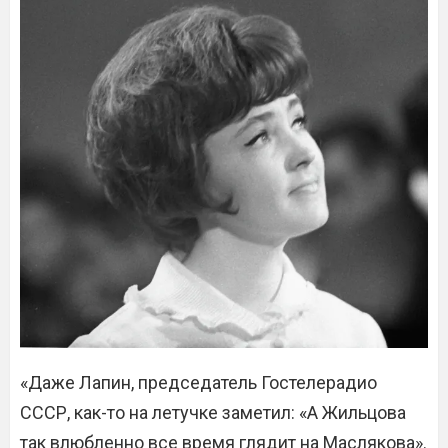
«Даже Лапин, председатель Гостелерадио
СССР, как-то на летучке заметил: «А Жильцова
так влюбленно все время глядит на Маслякова».