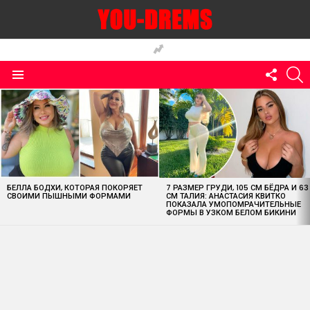
FOLLO
S
US
Menu
MOST
VIEWED
STORIES
БЕЛЛА БОДХИ, КОТОРАЯ ПОКОРЯЕТ
7 РАЗМЕР ГРУДИ, 105 СМ БЁДРА И 63
СВОИМИ ПЫШНЫМИ ФОРМАМИ
СМ ТАЛИЯ: АНАСТАСИЯ КВИТКО
ПОКАЗАЛА УМОПОМРАЧИТЕЛЬНЫЕ
ФОРМЫ В УЗКОМ БЕЛОМ БИКИНИ