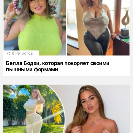
6
Репостов
Белла Бодхи, которая покоряет своими
пышными формами