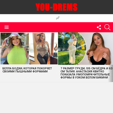
FOLLO
S
US
Menu
MOST
VIEWED
STORIES
БЕЛЛА БОДХИ, КОТОРАЯ ПОКОРЯЕТ
7 РАЗМЕР ГРУДИ, 105 СМ БЁДРА И 63
СВОИМИ ПЫШНЫМИ ФОРМАМИ
СМ ТАЛИЯ: АНАСТАСИЯ КВИТКО
ПОКАЗАЛА УМОПОМРАЧИТЕЛЬНЫЕ
ФОРМЫ В УЗКОМ БЕЛОМ БИКИНИ