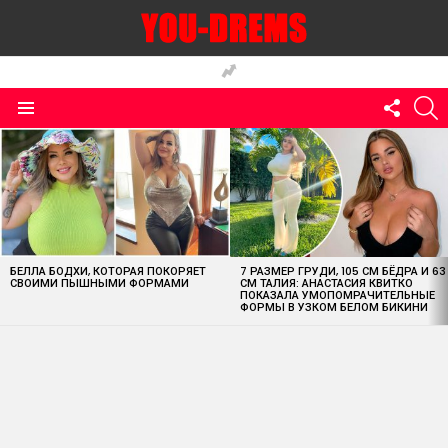
FOLLO
S
US
Menu
MOST
VIEWED
STORIES
БЕЛЛА БОДХИ, КОТОРАЯ ПОКОРЯЕТ
7 РАЗМЕР ГРУДИ, 105 СМ БЁДРА И 63
СВОИМИ ПЫШНЫМИ ФОРМАМИ
СМ ТАЛИЯ: АНАСТАСИЯ КВИТКО
ПОКАЗАЛА УМОПОМРАЧИТЕЛЬНЫЕ
ФОРМЫ В УЗКОМ БЕЛОМ БИКИНИ