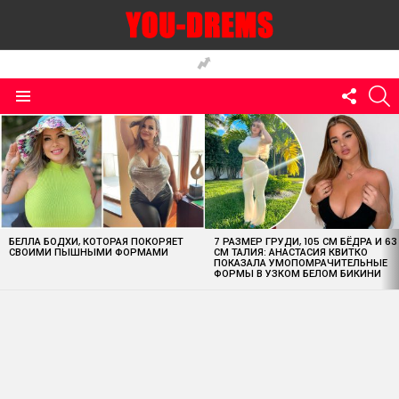
FOLLO
S
US
Menu
MOST
VIEWED
STORIES
БЕЛЛА БОДХИ, КОТОРАЯ ПОКОРЯЕТ
7 РАЗМЕР ГРУДИ, 105 СМ БЁДРА И 63
СВОИМИ ПЫШНЫМИ ФОРМАМИ
СМ ТАЛИЯ: АНАСТАСИЯ КВИТКО
ПОКАЗАЛА УМОПОМРАЧИТЕЛЬНЫЕ
ФОРМЫ В УЗКОМ БЕЛОМ БИКИНИ