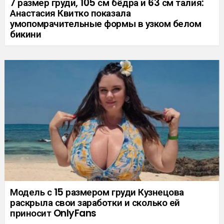
7 размер груди, 105 см бёдра и 63 см талия:
Анастасия Квитко показала
умопомрачительные формы в узком белом
бикини
Модель с 15 размером груди Кузнецова
раскрыла свои заработки и сколько ей
приносит OnlyFans