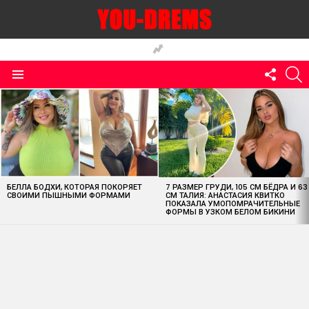
FOLLO
S
US
Menu
MOST
VIEWED
STORIES
БЕЛЛА БОДХИ, КОТОРАЯ ПОКОРЯЕТ
7 РАЗМЕР ГРУДИ, 105 СМ БЁДРА И 63
СВОИМИ ПЫШНЫМИ ФОРМАМИ
СМ ТАЛИЯ: АНАСТАСИЯ КВИТКО
ПОКАЗАЛА УМОПОМРАЧИТЕЛЬНЫЕ
ФОРМЫ В УЗКОМ БЕЛОМ БИКИНИ