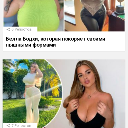
6
Репостов
Белла Бодхи, которая покоряет своими
пышными формами
7
Репостов