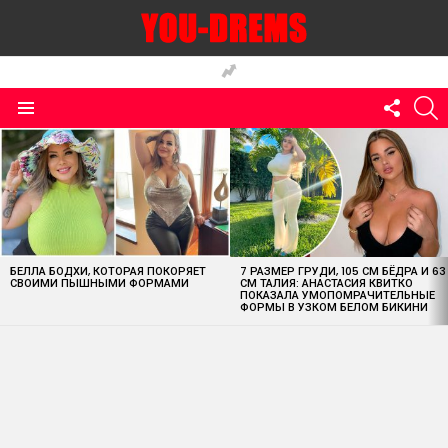
FOLLO
S
US
Menu
MOST
VIEWED
STORIES
БЕЛЛА БОДХИ, КОТОРАЯ ПОКОРЯЕТ
7 РАЗМЕР ГРУДИ, 105 СМ БЁДРА И 63
СВОИМИ ПЫШНЫМИ ФОРМАМИ
СМ ТАЛИЯ: АНАСТАСИЯ КВИТКО
ПОКАЗАЛА УМОПОМРАЧИТЕЛЬНЫЕ
ФОРМЫ В УЗКОМ БЕЛОМ БИКИНИ