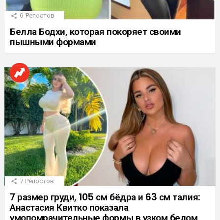
6
Репостов
Белла Бодхи, которая покоряет своими
пышными формами
7
Репостов
7 размер груди, 105 см бёдра и 63 см талия:
Анастасия Квитко показала
умопомрачительные формы в узком белом