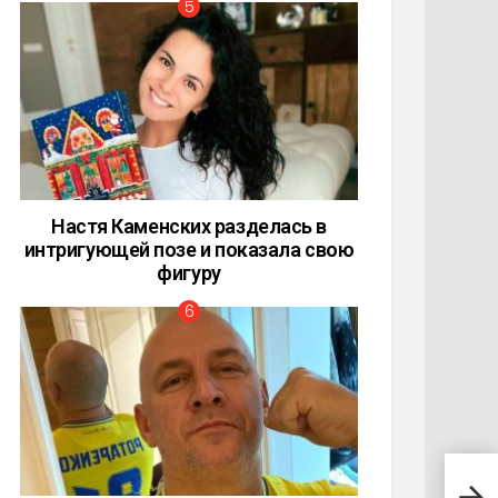
Настя Каменских разделась в
интригующей позе и показала свою
фигуру
Анже
исче