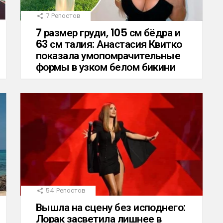
7
Репостов
7 размер груди, 105 см бёдра и
63 см талия: Анастасия Квитко
показала умопомрачительные
формы в узком белом бикини
54
Репостов
Вышла на сцену без исподнего:
Лорак засветила лишнее в