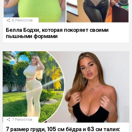
6
Репостов
Белла Бодхи, которая покоряет своими
пышными формами
7
Репостов
7 размер груди, 105 см бёдра и 63 см талия: