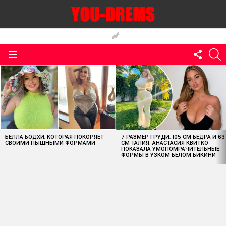
FOLLO
S
US
Menu
MOST
VIEWED
STORIES
БЕЛЛА БОДХИ, КОТОРАЯ ПОКОРЯЕТ
7 РАЗМЕР ГРУДИ, 105 СМ БЁДРА И 63
СВОИМИ ПЫШНЫМИ ФОРМАМИ
СМ ТАЛИЯ: АНАСТАСИЯ КВИТКО
ПОКАЗАЛА УМОПОМРАЧИТЕЛЬНЫЕ
ФОРМЫ В УЗКОМ БЕЛОМ БИКИНИ