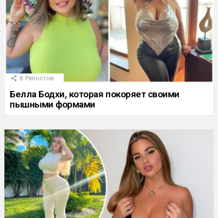
6
Репостов
Белла Бодхи, которая покоряет своими
пышными формами