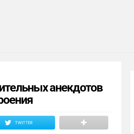
рительных анекдотов
роения
TWITTER