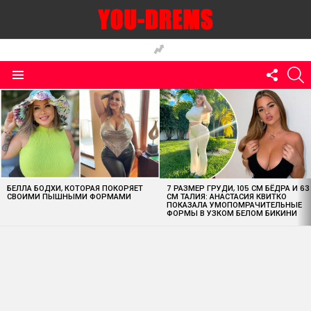
FOLLO
S
US
Menu
MOST
VIEWED
STORIES
БЕЛЛА БОДХИ, КОТОРАЯ ПОКОРЯЕТ
7 РАЗМЕР ГРУДИ, 105 СМ БЁДРА И 63
СВОИМИ ПЫШНЫМИ ФОРМАМИ
СМ ТАЛИЯ: АНАСТАСИЯ КВИТКО
ПОКАЗАЛА УМОПОМРАЧИТЕЛЬНЫЕ
ФОРМЫ В УЗКОМ БЕЛОМ БИКИНИ