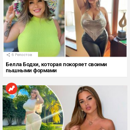
6
Репостов
Белла Бодхи, которая покоряет своими
пышными формами