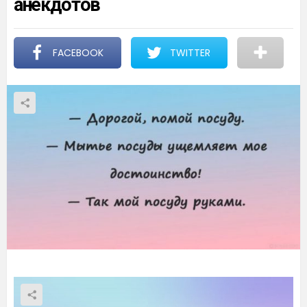
анекдотов
FACEBOOK
TWITTER