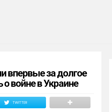
и впервые за долгое
 о войне в Украине
TWITTER