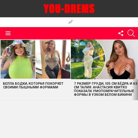
FOLLO
S
US
Menu
MOST
VIEWED
STORIES
БЕЛЛА БОДХИ, КОТОРАЯ ПОКОРЯЕТ
7 РАЗМЕР ГРУДИ, 105 СМ БЁДРА И 63
СВОИМИ ПЫШНЫМИ ФОРМАМИ
СМ ТАЛИЯ: АНАСТАСИЯ КВИТКО
ПОКАЗАЛА УМОПОМРАЧИТЕЛЬНЫЕ
ФОРМЫ В УЗКОМ БЕЛОМ БИКИНИ