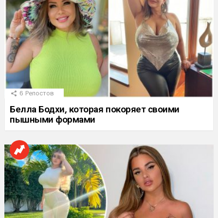
6
Репостов
Белла Бодхи, которая покоряет своими
пышными формами