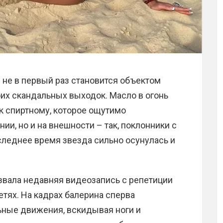
 не в первый раз становится объектом
их скандальных выходок. Масло в огонь
к спиртному, которое ощутимо
ии, но и на внешности – так, поклонники с
следнее время звезда сильно осунулась и
звала недавняя видеозапись с репетиции
етях. На кадрах балерина сперва
ные движения, вскидывая ноги и