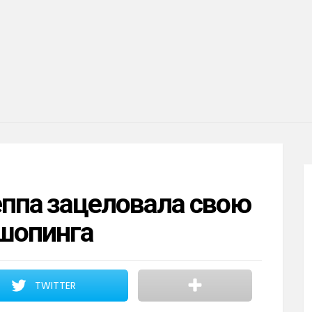
ппа зацеловала свою
 шопинга
TWITTER