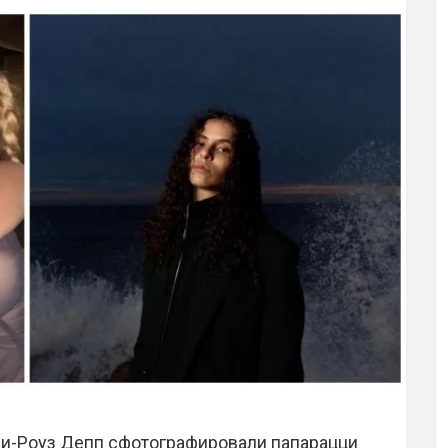
и-Роуз Депп сфотографировали папарацци