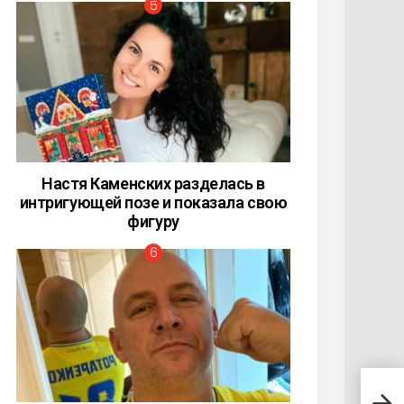
Настя Каменских разделась в
интригующей позе и показала свою
фигуру
В ро
шпил