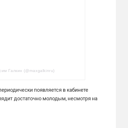
сим Галкин (@maxgalkinru)
 периодически появляется в кабинете
глядит достаточно молодым, несмотря на