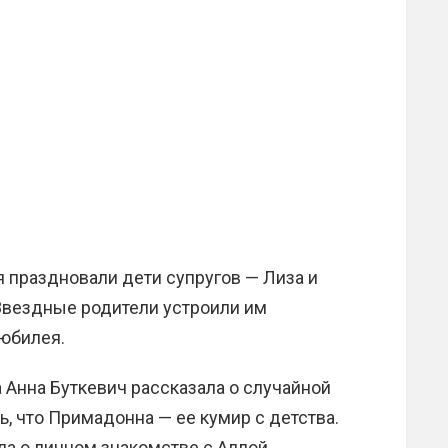
я праздновали дети супругов — Лиза и
 Звездные родители устроили им
 юбилея.
 Анна Буткевич рассказала о случайной
ь, что Примадонна — ее кумир с детства.
ла о личном знакомстве с Аллой