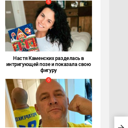
Настя Каменских разделась в
интригующей позе и показала свою
фигуру
Кард
прям