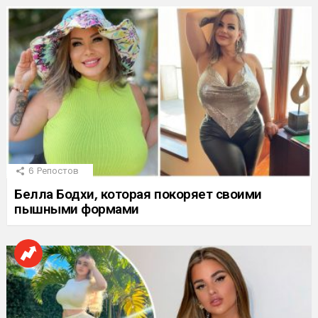
6
Репостов
Белла Бодхи, которая покоряет своими
пышными формами