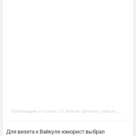
Публикация от Laima LV Vaikule (@laima_vaikule_official)
Для визита к Вайкуле юморист выбрал