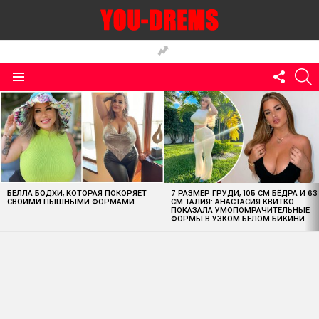
FOLLO
S
US
Menu
MOST
VIEWED
STORIES
БЕЛЛА БОДХИ, КОТОРАЯ ПОКОРЯЕТ
7 РАЗМЕР ГРУДИ, 105 СМ БЁДРА И 63
СВОИМИ ПЫШНЫМИ ФОРМАМИ
СМ ТАЛИЯ: АНАСТАСИЯ КВИТКО
ПОКАЗАЛА УМОПОМРАЧИТЕЛЬНЫЕ
ФОРМЫ В УЗКОМ БЕЛОМ БИКИНИ