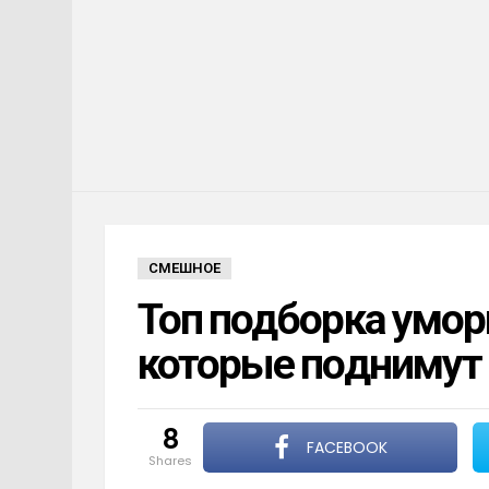
СМЕШНОЕ
Топ подборка умор
которые поднимут
8
FACEBOOK
shares