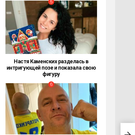
Настя Каменских разделась в
интригующей позе и показала свою
фигуру
«Ико
Дор