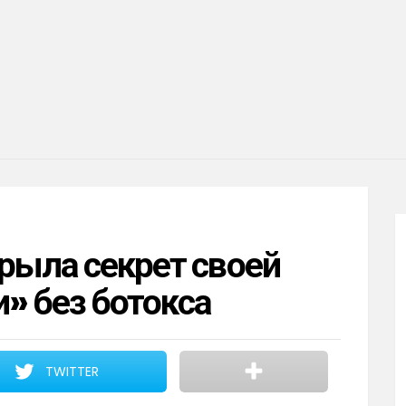
рыла секрет своей
» без ботокса
TWITTER