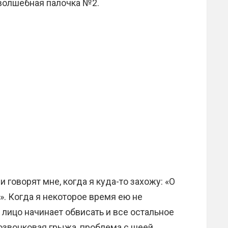
волшебная палочка №2.
 говорят мне, когда я куда-то захожу: «О
». Когда я некоторое время ею не
о лицо начинает обвисать и все остальное
озвонковая грыжа, проблема с шеей,