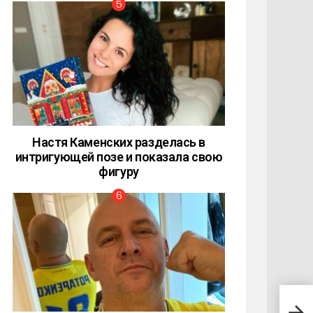
Настя Каменских разделась в
интригующей позе и показала свою
фигуру
Крис
двух