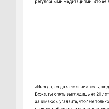
регулярными медитациями. Это ее 
«Иногда, когда я ею занимаюсь, люди
Боже, ты опять выглядишь на 20 лет
занимаюсь, угадайте, что? Не тольк
начинает обвисать, а еще моя межп