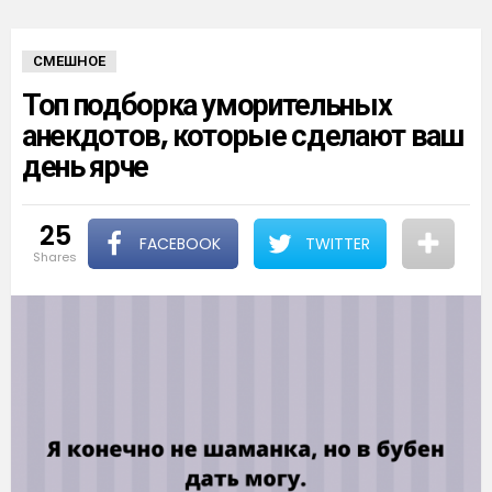
СМЕШНОЕ
Топ подборка уморительных
анекдотов, которые сделают ваш
день ярче
25
FACEBOOK
TWITTER
shares