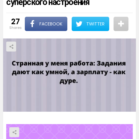
суперского настроения
27
FACEBOOK
TWITTER
shares