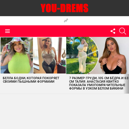
FOLLO
S
US
Menu
MOST
VIEWED
STORIES
БЕЛЛА БОДХИ, КОТОРАЯ ПОКОРЯЕТ
7 РАЗМЕР ГРУДИ, 105 СМ БЁДРА И 63
СВОИМИ ПЫШНЫМИ ФОРМАМИ
СМ ТАЛИЯ: АНАСТАСИЯ КВИТКО
ПОКАЗАЛА УМОПОМРАЧИТЕЛЬНЫЕ
ФОРМЫ В УЗКОМ БЕЛОМ БИКИНИ