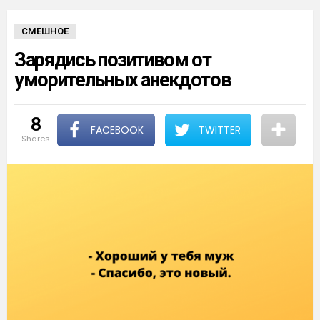
СМЕШНОЕ
Зарядись позитивом от
уморительных анекдотов
8
FACEBOOK
TWITTER
shares