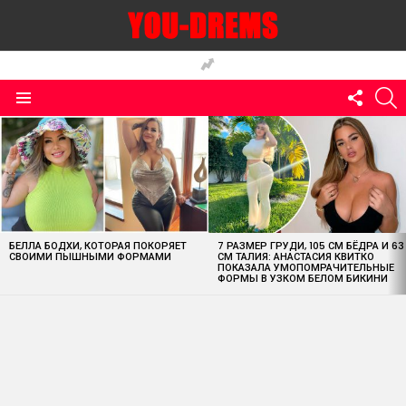
FOLLO
S
US
Menu
MOST
VIEWED
STORIES
БЕЛЛА БОДХИ, КОТОРАЯ ПОКОРЯЕТ
7 РАЗМЕР ГРУДИ, 105 СМ БЁДРА И 63
СВОИМИ ПЫШНЫМИ ФОРМАМИ
СМ ТАЛИЯ: АНАСТАСИЯ КВИТКО
ПОКАЗАЛА УМОПОМРАЧИТЕЛЬНЫЕ
ФОРМЫ В УЗКОМ БЕЛОМ БИКИНИ