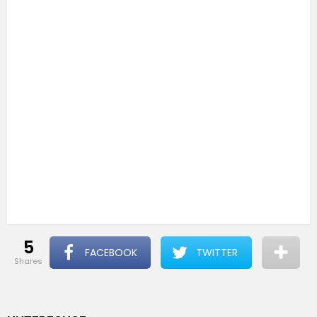
5
FACEBOOK
TWITTER
shares