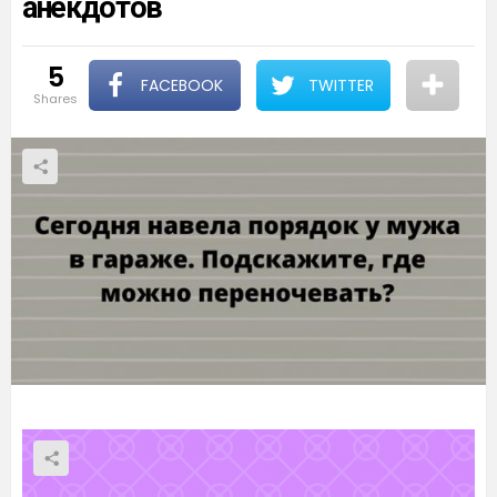
анекдотов
5
FACEBOOK
TWITTER
shares