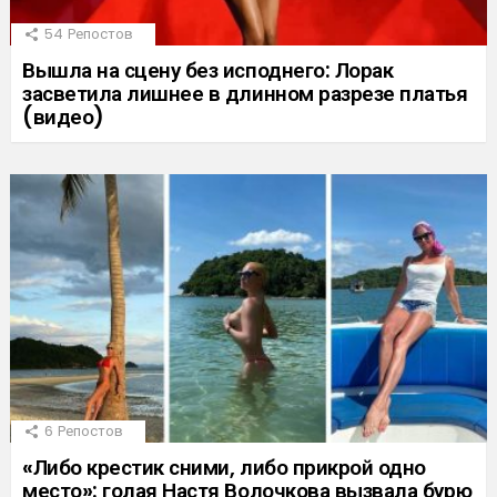
54
Репостов
Вышла на сцену без исподнего: Лорак
засветила лишнее в длинном разрезе платья
(видео)
6
Репостов
«Либо крестик сними, либо прикрой одно
место»: голая Настя Волочкова вызвала бурю