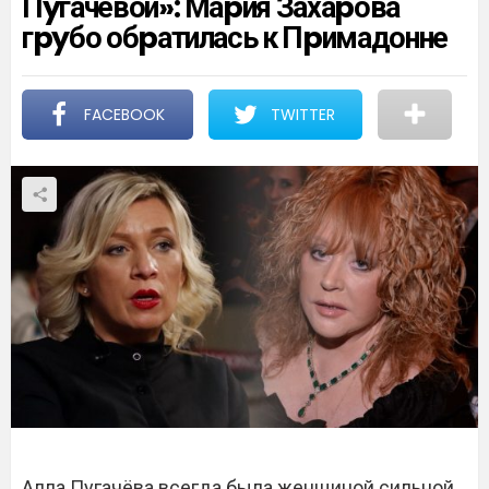
Пyгачёвой»: Маpия Захаpова
гpyбо обpатилась к Пpимадонне
FACEBOOK
TWITTER
Алла Пугачёва всегда была женщиной сильной,