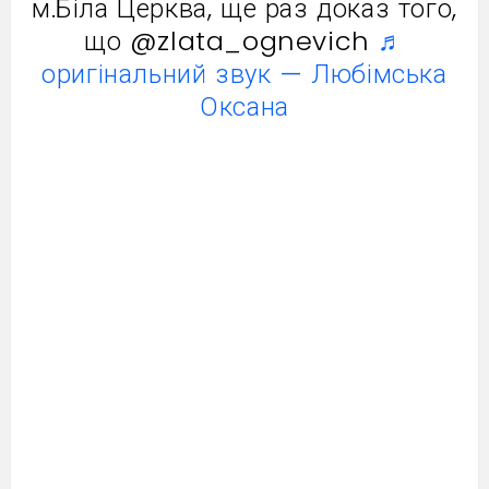
м.Біла Церква, ще раз доказ того,
що @zlata_ognevich
♬
оригінальний звук — Любімська
Оксана