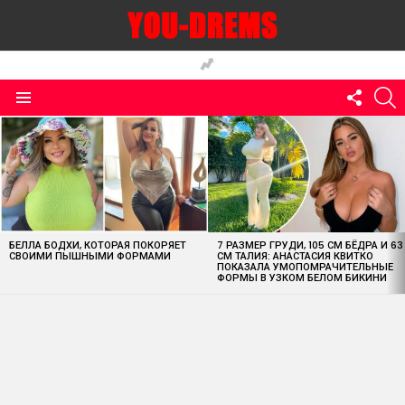
FOLLO
S
US
Menu
MOST
VIEWED
STORIES
БЕЛЛА БОДХИ, КОТОРАЯ ПОКОРЯЕТ
7 РАЗМЕР ГРУДИ, 105 СМ БЁДРА И 63
СВОИМИ ПЫШНЫМИ ФОРМАМИ
СМ ТАЛИЯ: АНАСТАСИЯ КВИТКО
ПОКАЗАЛА УМОПОМРАЧИТЕЛЬНЫЕ
ФОРМЫ В УЗКОМ БЕЛОМ БИКИНИ