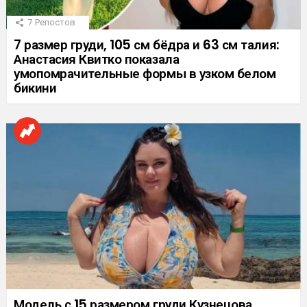
7
Репостов
7 размер груди, 105 см бёдра и 63 см талия:
Анастасия Квитко показала
умопомрачительные формы в узком белом
бикини
Модель с 15 размером груди Кузнецова