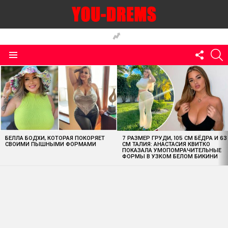
FOLLO
S
US
Menu
MOST
VIEWED
STORIES
БЕЛЛА БОДХИ, КОТОРАЯ ПОКОРЯЕТ
7 РАЗМЕР ГРУДИ, 105 СМ БЁДРА И 63
СВОИМИ ПЫШНЫМИ ФОРМАМИ
СМ ТАЛИЯ: АНАСТАСИЯ КВИТКО
ПОКАЗАЛА УМОПОМРАЧИТЕЛЬНЫЕ
ФОРМЫ В УЗКОМ БЕЛОМ БИКИНИ