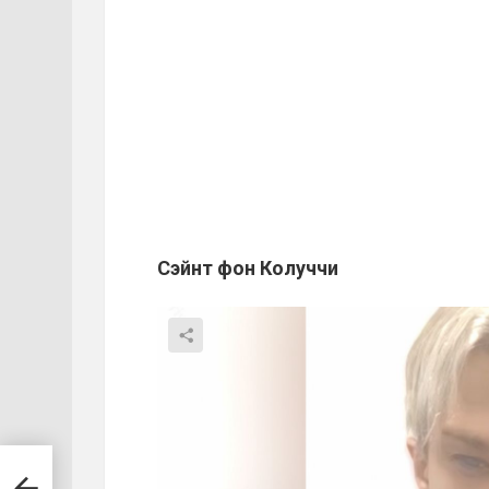
Сэйнт фон Колуччи
рили
али