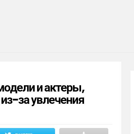
одели и актеры,
из-за увлечения