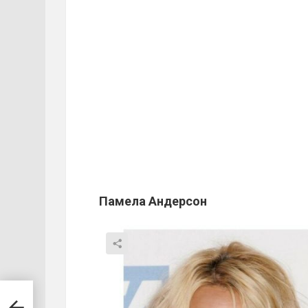
Памела Андерсон
отов