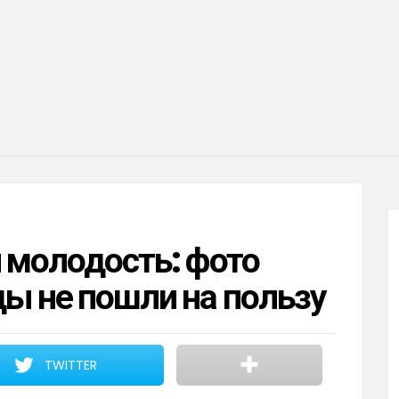
и молодость: фото
ды не пошли на пользу
TWITTER