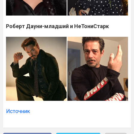
Роберт Дауни-младший и НеТониСтарк
Источник