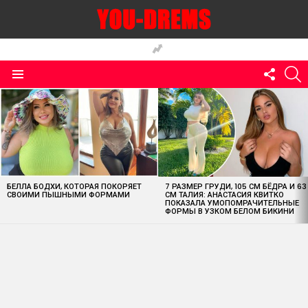
FOLLO
S
US
Menu
MOST
VIEWED
STORIES
БЕЛЛА БОДХИ, КОТОРАЯ ПОКОРЯЕТ
7 РАЗМЕР ГРУДИ, 105 СМ БЁДРА И 63
СВОИМИ ПЫШНЫМИ ФОРМАМИ
СМ ТАЛИЯ: АНАСТАСИЯ КВИТКО
ПОКАЗАЛА УМОПОМРАЧИТЕЛЬНЫЕ
ФОРМЫ В УЗКОМ БЕЛОМ БИКИНИ