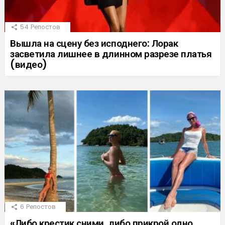
54
Репостов
Вышла на сцену без исподнего: Лорак
засветила лишнее в длинном разрезе платья
(видео)
6
Репостов
«Либо крестик сними, либо прикрой одно