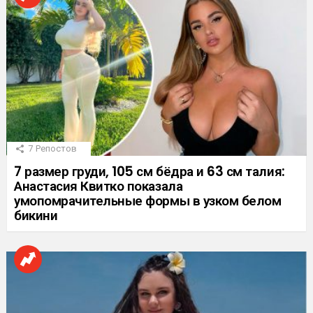
7
Репостов
7 размер груди, 105 см бёдра и 63 см талия:
Анастасия Квитко показала
умопомрачительные формы в узком белом
бикини