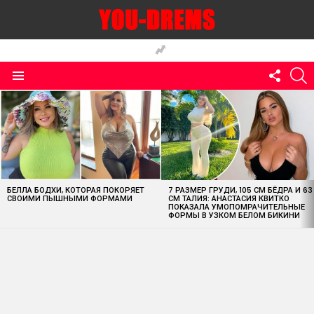
FOLLO
S
US
Menu
MOST
VIEWED
STORIES
БЕЛЛА БОДХИ, КОТОРАЯ ПОКОРЯЕТ
7 РАЗМЕР ГРУДИ, 105 СМ БЁДРА И 63
СВОИМИ ПЫШНЫМИ ФОРМАМИ
СМ ТАЛИЯ: АНАСТАСИЯ КВИТКО
ПОКАЗАЛА УМОПОМРАЧИТЕЛЬНЫЕ
ФОРМЫ В УЗКОМ БЕЛОМ БИКИНИ