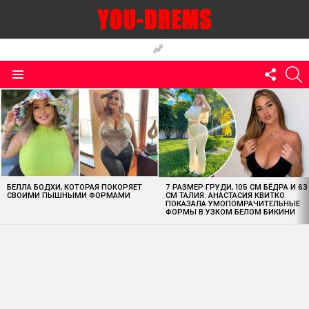
FOLLO
S
US
Menu
MOST
VIEWED
STORIES
БЕЛЛА БОДХИ, КОТОРАЯ ПОКОРЯЕТ
7 РАЗМЕР ГРУДИ, 105 СМ БЁДРА И 63
СВОИМИ ПЫШНЫМИ ФОРМАМИ
СМ ТАЛИЯ: АНАСТАСИЯ КВИТКО
ПОКАЗАЛА УМОПОМРАЧИТЕЛЬНЫЕ
ФОРМЫ В УЗКОМ БЕЛОМ БИКИНИ